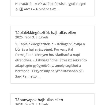
Hidratáció – A víz az élet forrása, igyál eleget!
💧 4️⃣ Alvás – A pihenés az...
Táplálékkiegészítők hajhullás ellen
2025. febr 3.
|
Egyéb
1. Táplálékkiegészítők 💊 • Kollagén: Javítja a
bőr és a haj egészségét. Por vagy ital
formájában könnyen hozzáadható a napi
étrendhez. • Ashwagandha: Stresszcsökkentő
adaptogén gyógynövény, amely segíthet a
hormonális egyensúly helyreállításában.🕉️ •
Saw Palmetto:...
Tápanyagok hajhullás ellen
2025. febr 3.
|
Egyéb