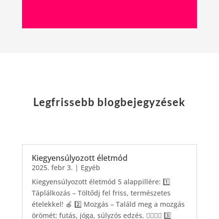
Legfrissebb blogbejegyzések
Kiegyensúlyozott életmód
2025. febr 3.
|
Egyéb
Kiegyensúlyozott életmód 5 alappillére: 1️⃣
Táplálkozás – Töltődj fel friss, természetes
ételekkel! 🍎 2️⃣ Mozgás – Találd meg a mozgás
örömét: futás, jóga, súlyzós edzés. 🏃‍♀️🧘‍♂️ 3️⃣