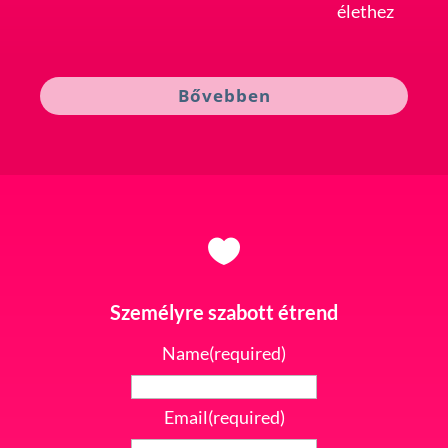
élethez
Bővebben

Személyre szabott étrend
Name
(required)
Email
(required)