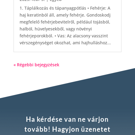
1. Táplálkozás és tápanyagpótlás • Fehérje: A
haj keratinból áll, amely fehérje. Gondoskodj
megfelelő fehérjebevitelről, például tojásból,
halból, hüvelyesekből, vagy növényi
fehérjeporokból. • Vas: Az alacsony vasszint
vérszegénységet okozhat, ami hajhulláshoz...
« Régebbi bejegyzések
Ha kérdése van ne várjon
tovább! Hagyjon üzenetet