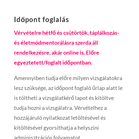
Időpont foglalás
Vérvételre hétfő és csütörtök, táplálkozás-
és életmódmentorálásra szerda áll
rendelkezésre, akár online is. Előre
egyeztetett/foglalt időpontban.
Amennyiben tudja előre milyen vizsgálatokra
lesz szüksége, az időpont foglaló űrlap alatt le
is töltheti a vizsgálatkérő lapot és kitöltve
tudja hozni a vizsgálatra. Vérvételhez a
hozzájáruló nyilatkozat letöltésével és
kitöltésével gyorsíthatja a helyszíni
adminisztrációs folyamatot.