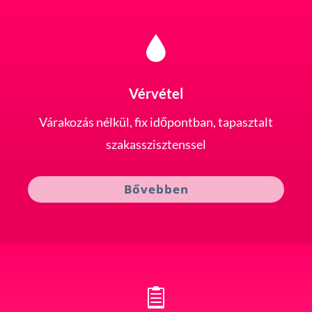
Vérvétel
Várakozás nélkül, fix időpontban, tapasztalt
szakasszisztenssel
Bővebben
