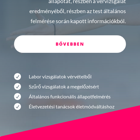
állapotát, részben a vérvizsgálat
eredményéből, részben az test általános
felmérése során kapott információkból.
BŐVEBBEN

Labor vizsgálatok vérvételből

Szűrő vizsgálatok a megelőzésért

Általános funkcionális állapotfelmérés

Életvezetési tanácsok életmódváltáshoz