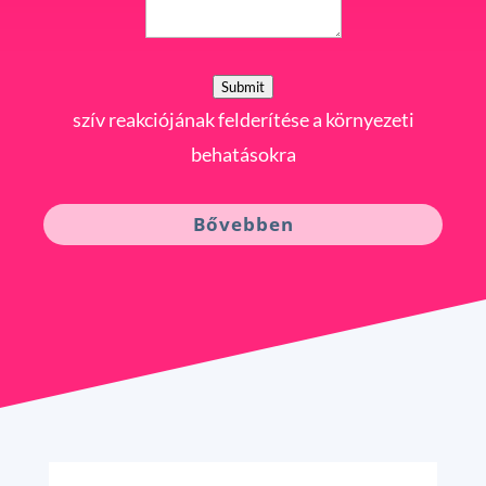
Submit
szív reakciójának felderítése a környezeti
behatásokra
Bővebben