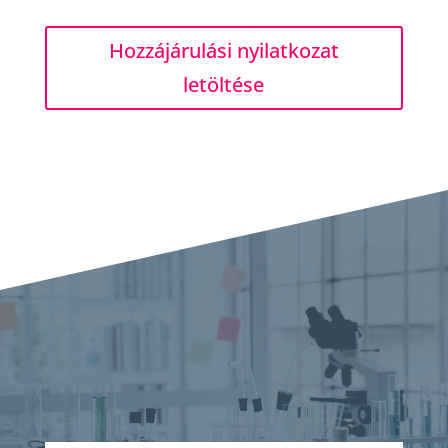
Hozzájárulási nyilatkozat
letöltése